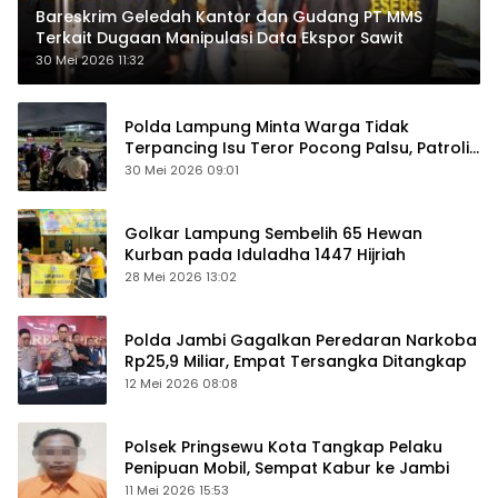
Bareskrim Geledah Kantor dan Gudang PT MMS
Terkait Dugaan Manipulasi Data Ekspor Sawit
30 Mei 2026 11:32
Polda Lampung Minta Warga Tidak
Terpancing Isu Teror Pocong Palsu, Patroli
Keamanan Ditingkatkan
30 Mei 2026 09:01
Golkar Lampung Sembelih 65 Hewan
Kurban pada Iduladha 1447 Hijriah
28 Mei 2026 13:02
Polda Jambi Gagalkan Peredaran Narkoba
Rp25,9 Miliar, Empat Tersangka Ditangkap
12 Mei 2026 08:08
Polsek Pringsewu Kota Tangkap Pelaku
Penipuan Mobil, Sempat Kabur ke Jambi
11 Mei 2026 15:53