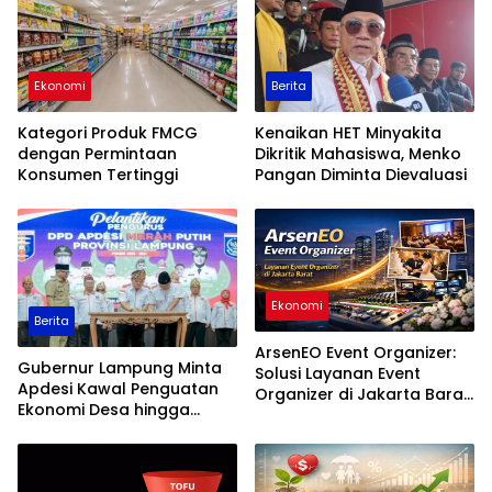
Ekonomi
Berita
Kategori Produk FMCG
Kenaikan HET Minyakita
dengan Permintaan
Dikritik Mahasiswa, Menko
Konsumen Tertinggi
Pangan Diminta Dievaluasi
Ekonomi
Berita
ArsenEO Event Organizer:
Gubernur Lampung Minta
Solusi Layanan Event
Apdesi Kawal Penguatan
Organizer di Jakarta Barat
Ekonomi Desa hingga
yang Profesional dan
Tingkat Masyarakat
Terpercaya