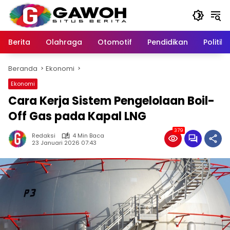
Langsung
ke
konten
Berita
Olahraga
Otomotif
Pendidikan
Politik
Beranda
Ekonomi
Ekonomi
Cara Kerja Sistem Pengelolaan Boil-
Off Gas pada Kapal LNG
379
Redaksi
4 Min Baca
23 Januari 2026 07:43