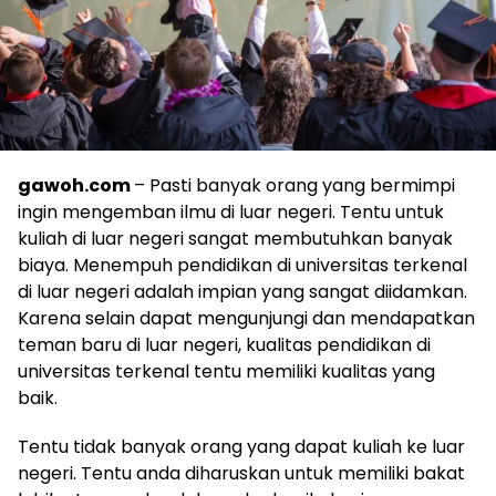
gawoh.com
– Pasti banyak orang yang bermimpi
ingin mengemban ilmu di luar negeri. Tentu untuk
kuliah di luar negeri sangat membutuhkan banyak
biaya. Menempuh pendidikan di universitas terkenal
di luar negeri adalah impian yang sangat diidamkan.
Karena selain dapat mengunjungi dan mendapatkan
teman baru di luar negeri, kualitas pendidikan di
universitas terkenal tentu memiliki kualitas yang
baik.
Tentu tidak banyak orang yang dapat kuliah ke luar
negeri. Tentu anda diharuskan untuk memiliki bakat