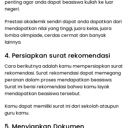
penting agar anda dapat beasiswa kuliah ke luar
negeri.
Prestasi akademik sendiri dapat anda dapatkan dari
mendapatkan nilai yang tinggi, juara kelas, juara
lomba olimpiade, cerdas cermat dan banyak
lainnya.
4. Persiapkan surat rekomendasi
Cara berikutnya adalah kamu mempersiapkan surat
rekomendasi. Surat rekomendasi dapat memegang
peranan dalam proses mendapatkan beasiswa.
Surat ini berisi rekomendasi bahwa kamu layak
mendapatkan beasiswa tersebut.
Kamu dapat memiliki surat ini dari sekolah ataupun
guru kamu.
5. Menyiapkan Dokumen