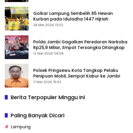
Golkar Lampung Sembelih 65 Hewan
Kurban pada Iduladha 1447 Hijriah
28 Mei 2026 13:02
Polda Jambi Gagalkan Peredaran Narkoba
Rp25,9 Miliar, Empat Tersangka Ditangkap
12 Mei 2026 08:08
Polsek Pringsewu Kota Tangkap Pelaku
Penipuan Mobil, Sempat Kabur ke Jambi
11 Mei 2026 15:53
Berita Terpopuler Minggu Ini
Paling Banyak Dicari
Lampung