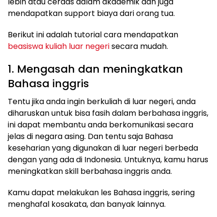
lebih atau cerdas dalam akademik dan juga
mendapatkan support biaya dari orang tua.
Berikut ini adalah tutorial cara mendapatkan
beasiswa kuliah luar negeri
secara mudah.
1. Mengasah dan meningkatkan
Bahasa inggris
Tentu jika anda ingin berkuliah di luar negeri, anda
diharuskan untuk bisa fasih dalam berbahasa inggris,
ini dapat membantu anda berkomunikasi secara
jelas di negara asing. Dan tentu saja Bahasa
keseharian yang digunakan di luar negeri berbeda
dengan yang ada di Indonesia. Untuknya, kamu harus
meningkatkan skill berbahasa inggris anda.
Kamu dapat melakukan les Bahasa inggris, sering
menghafal kosakata, dan banyak lainnya.