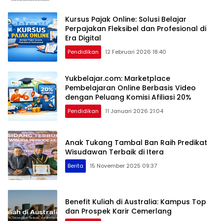
Kursus Pajak Online: Solusi Belajar
Perpajakan Fleksibel dan Profesional di
Era Digital
Pendidikan
12 Februari 2026 18:40
Yukbelajar.com: Marketplace
Pembelajaran Online Berbasis Video
dengan Peluang Komisi Afiliasi 20%
Pendidikan
11 Januari 2026 21:04
Anak Tukang Tambal Ban Raih Predikat
Wisudawan Terbaik di Itera
Berita
15 November 2025 09:37
Benefit Kuliah di Australia: Kampus Top
dan Prospek Karir Cemerlang