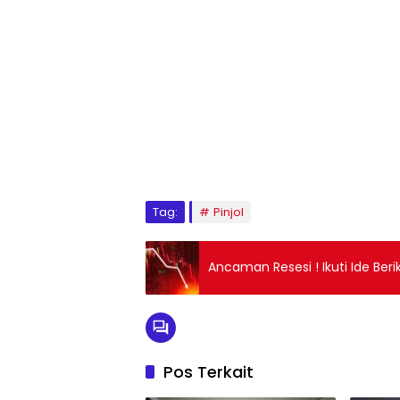
Tag:
Pinjol
Ancaman Resesi ! Ikuti Ide Ber
Pos Terkait