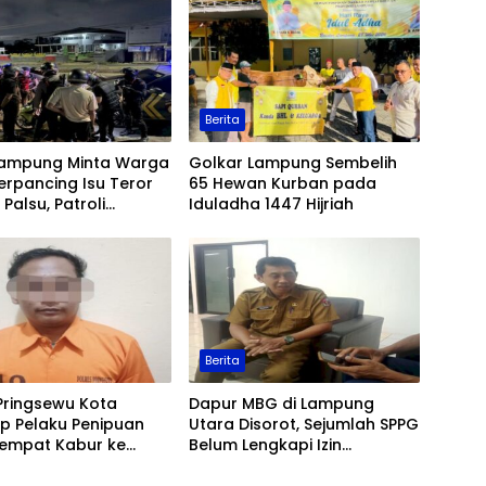
Berita
Lampung Minta Warga
Golkar Lampung Sembelih
erpancing Isu Teror
65 Hewan Kurban pada
Palsu, Patroli
Iduladha 1447 Hijriah
an Ditingkatkan
Berita
Pringsewu Kota
Dapur MBG di Lampung
p Pelaku Penipuan
Utara Disorot, Sejumlah SPPG
Sempat Kabur ke
Belum Lengkapi Izin
Operasional