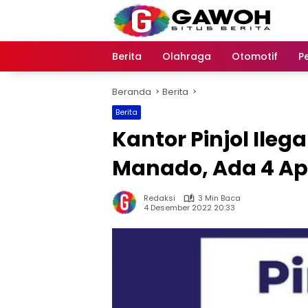
Langsung
ke
konten
Berita
Olahraga
Otomotif
P
Beranda
Berita
Berita
Kantor Pinjol Ilega
Manado, Ada 4 Apl
Redaksi
3 Min Baca
4 Desember 2022 20:33