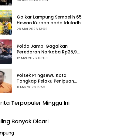
Keamanan Ditingkatkan
Golkar Lampung Sembelih 65
Hewan Kurban pada Iduladha
1447 Hijriah
28 Mei 2026 13:02
Polda Jambi Gagalkan
Peredaran Narkoba Rp25,9
Miliar, Empat Tersangka
12 Mei 2026 08:08
Ditangkap
Polsek Pringsewu Kota
Tangkap Pelaku Penipuan
Mobil, Sempat Kabur ke Jambi
11 Mei 2026 15:53
rita Terpopuler Minggu Ini
ling Banyak Dicari
mpung