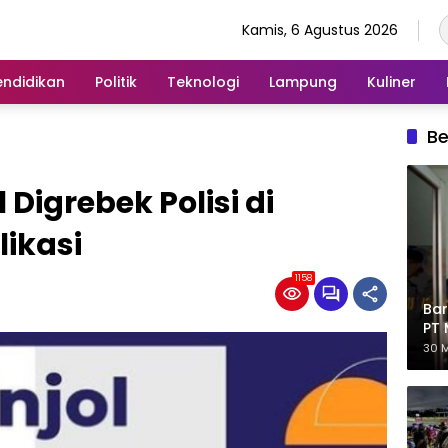
Kamis, 6 Agustus 2026
endidikan
Politik
Teknologi
Lampung
Kuliner
Be
l Digrebek Polisi di
ikasi
1158
Bar
PT 
Eks
30 M