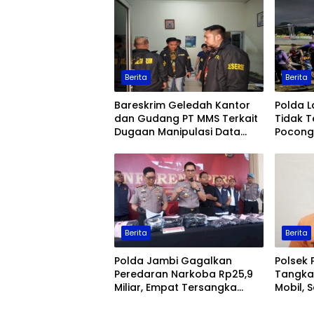
Berita
Berita
Bareskrim Geledah Kantor
Polda 
dan Gudang PT MMS Terkait
Tidak T
Dugaan Manipulasi Data
Pocong 
Ekspor Sawit
Keaman
Berita
Berita
Polda Jambi Gagalkan
Polsek 
Peredaran Narkoba Rp25,9
Tangka
Miliar, Empat Tersangka
Mobil, 
Ditangkap
Jambi