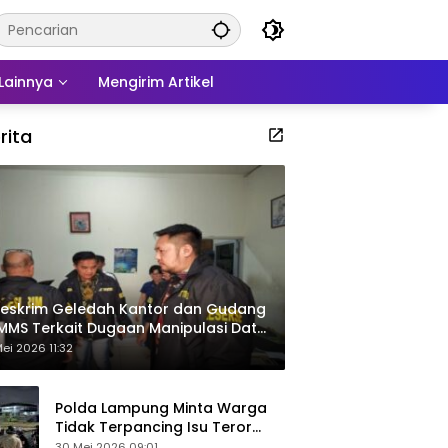
Lainnya
Mengirim Artikel
rita
eskrim Geledah Kantor dan Gudang
MMS Terkait Dugaan Manipulasi Data
por Sawit
ei 2026 11:32
Polda Lampung Minta Warga
Tidak Terpancing Isu Teror
Pocong Palsu, Patroli
30 Mei 2026 09:01