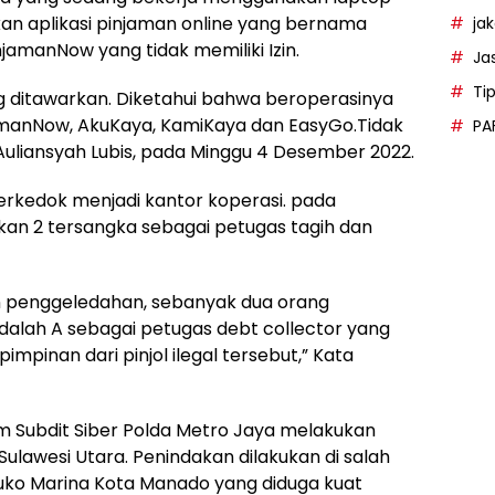
n aplikasi pinjaman online yang bernama
ja
jamanNow yang tidak memiliki Izin.
Ja
Ti
ang ditawarkan. Diketahui bahwa beroperasinya
amanNow, AkuKaya, KamiKaya dan EasyGo.Tidak
PA
s Auliansyah Lubis, pada Minggu 4 Desember 2022.
erkedok menjadi kantor koperasi. pada
n 2 tersangka sebagai petugas tagih dan
n penggeledahan, sebanyak dua orang
adalah A sebagai petugas debt collector yang
pinan dari pinjol ilegal tersebut,” Kata
m Subdit Siber Polda Metro Jaya melakukan
ulawesi Utara. Penindakan dilakukan di salah
ruko Marina Kota Manado yang diduga kuat