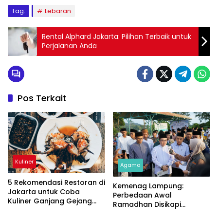
Tag:
Lebaran
Rental Alphard Jakarta: Pilihan Terbaik untuk
Perjalanan Anda
Pos Terkait
Kuliner
Agama
5 Rekomendasi Restoran di
Kemenag Lampung:
Jakarta untuk Coba
Perbedaan Awal
Kuliner Ganjang Gejang
Ramadhan Disikapi
Khas Korea!
dengan Bijak