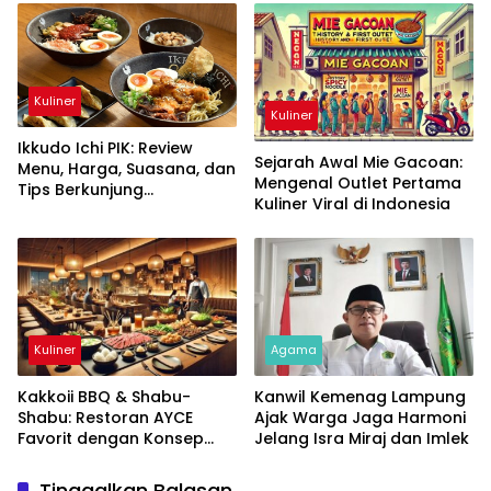
Kuliner
Kuliner
Ikkudo Ichi PIK: Review
Sejarah Awal Mie Gacoan:
Menu, Harga, Suasana, dan
Mengenal Outlet Pertama
Tips Berkunjung
Kuliner Viral di Indonesia
Terlengkap
Kuliner
Agama
Kakkoii BBQ & Shabu-
Kanwil Kemenag Lampung
Shabu: Restoran AYCE
Ajak Warga Jaga Harmoni
Favorit dengan Konsep
Jelang Isra Miraj dan Imlek
Halal dan Pelayanan Prima
Tinggalkan Balasan