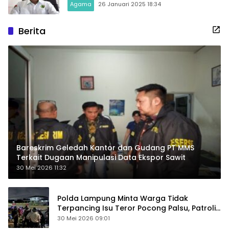
Agama
26 Januari 2025 18:34
Berita
Bareskrim Geledah Kantor dan Gudang PT MMS
Terkait Dugaan Manipulasi Data Ekspor Sawit
30 Mei 2026 11:32
Polda Lampung Minta Warga Tidak
Terpancing Isu Teror Pocong Palsu, Patroli
Keamanan Ditingkatkan
30 Mei 2026 09:01