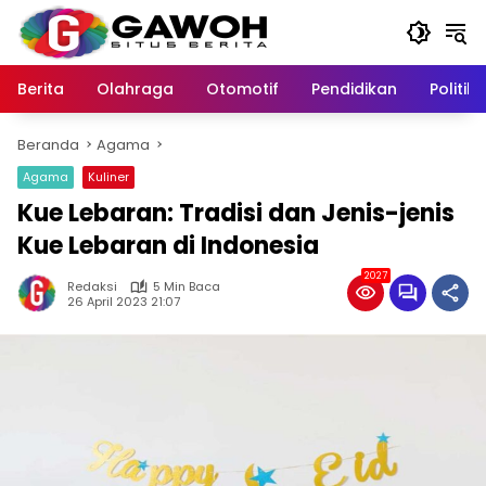
Langsung
ke
konten
Berita
Olahraga
Otomotif
Pendidikan
Politik
Beranda
Agama
Agama
Kuliner
Kue Lebaran: Tradisi dan Jenis-jenis
Kue Lebaran di Indonesia
2027
Redaksi
5 Min Baca
26 April 2023 21:07