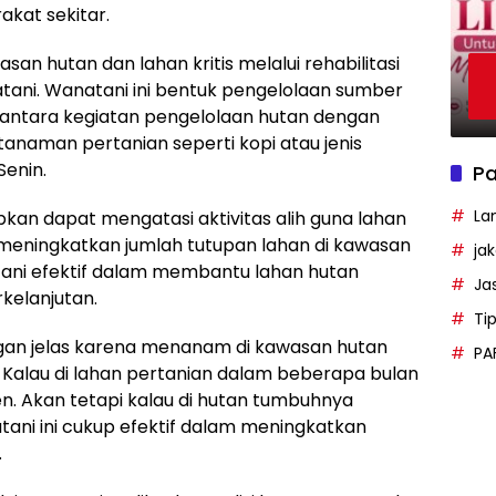
akat sekitar.
san hutan dan lahan kritis melalui rehabilitasi
atani. Wanatani ini bentuk pengelolaan sumber
antara kegiatan pengelolaan hutan dengan
aman pertanian seperti kopi atau jenis
Senin.
Pa
La
pkan dapat mengatasi aktivitas alih guna lahan
 meningkatkan jumlah tutupan lahan di kawasan
ja
ani efektif dalam membantu lahan hutan
Ja
kelanjutan.
Ti
engan jelas karena menanam di kawasan hutan
PA
 Kalau di lahan pertanian dalam beberapa bulan
en. Akan tetapi kalau di hutan tumbuhnya
ani ini cukup efektif dalam meningkatkan
.