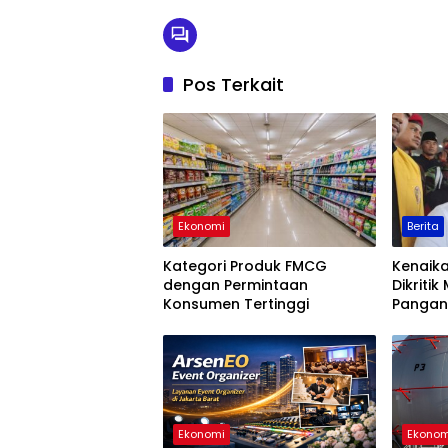
Pos Terkait
Ekonomi
Berita
Kategori Produk FMCG
Kenaika
dengan Permintaan
Dikriti
Konsumen Tertinggi
Pangan 
Ekonomi
Ekonom