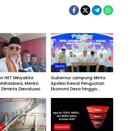
Berita
n HET Minyakita
Gubernur Lampung Minta
k Mahasiswa, Menko
Apdesi Kawal Penguatan
Diminta Dievaluasi
Ekonomi Desa hingga
Tingkat Masyarakat
i
Ekonomi