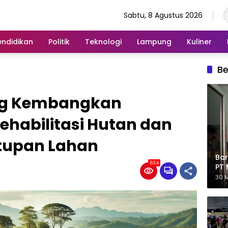
Sabtu, 8 Agustus 2026
endidikan
Politik
Teknologi
Lampung
Kuliner
Be
g Kembangkan
ehabilitasi Hutan dan
tupan Lahan
Bar
634
PT 
Eks
30 M