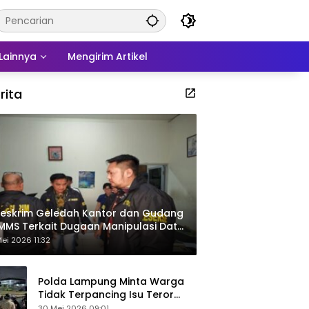
Lainnya
Mengirim Artikel
rita
eskrim Geledah Kantor dan Gudang
MMS Terkait Dugaan Manipulasi Data
por Sawit
ei 2026 11:32
Polda Lampung Minta Warga
Tidak Terpancing Isu Teror
Pocong Palsu, Patroli
30 Mei 2026 09:01