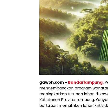
gawoh.com –
Bandarlampung
,
P
mengembangkan program wanatani at
meningkatkan tutupan lahan di kaw
Kehutanan Provinsi Lampung, Yany
bertujuan memulihkan lahan kritis d