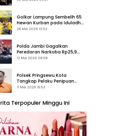
Keamanan Ditingkatkan
Golkar Lampung Sembelih 65
Hewan Kurban pada Iduladha
1447 Hijriah
28 Mei 2026 13:02
Polda Jambi Gagalkan
Peredaran Narkoba Rp25,9
Miliar, Empat Tersangka
12 Mei 2026 08:08
Ditangkap
Polsek Pringsewu Kota
Tangkap Pelaku Penipuan
Mobil, Sempat Kabur ke Jambi
11 Mei 2026 15:53
rita Terpopuler Minggu Ini