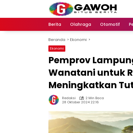
Langsung
ke
konten
Berita
Olahraga
Otomotif
P
Beranda
Ekonomi
Ekonomi
Pemprov Lampun
Wanatani untuk R
Meningkatkan Tu
Redaksi
2 Min Baca
28 Oktober 2024 22:16