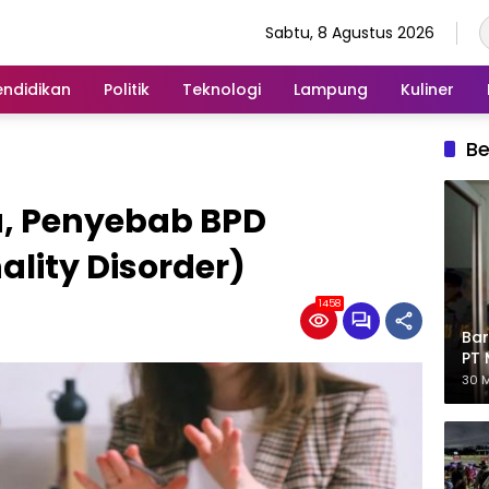
Sabtu, 8 Agustus 2026
endidikan
Politik
Teknologi
Lampung
Kuliner
Be
a, Penyebab BPD
ality Disorder)
1458
Bar
PT 
Eks
30 M