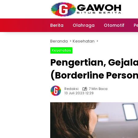
Langsung
ke
konten
Berita
Olahraga
Otomotif
P
Beranda
Kesehatan
Kesehatan
Pengertian, Gejal
(Borderline Person
Redaksi
7 Min Baca
13 Juli 2023 12:29