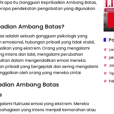
ajahi apa itu Gangguan Kepribadian Ambang Batas,
berapa pendekatan pengobatan yang digunakan
badian Ambang Batas?
s adalah sebuah gangguan psikologis yang
Pa
 emosional, hubungan pribadi yang tidak stabil,
ggalkan yang ekstrem. Orang yang mengalami
La
ang intens dan labil, mengalami perubahan
ja
sulitan dalam mengendalikan emosi mereka.
Ja
n pribadi yang bergejolak dan sering mengalami
inggalkan oleh orang yang mereka cintai.
Ti
PA
adian Ambang Batas
s
lami fluktuasi emosi yang ekstrem. Mereka
ebahagiaan yang intens menjadi kemarahan atau