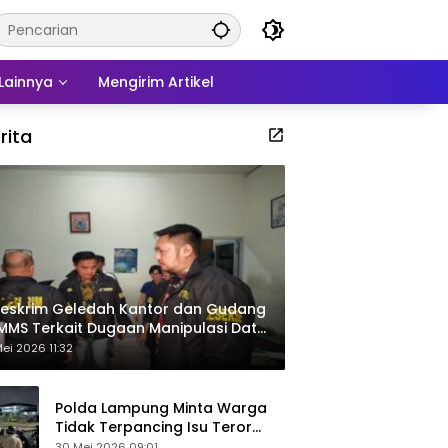
Lainnya
Mengirim Artikel
rita
eskrim Geledah Kantor dan Gudang
MMS Terkait Dugaan Manipulasi Data
por Sawit
ei 2026 11:32
Polda Lampung Minta Warga
Tidak Terpancing Isu Teror
Pocong Palsu, Patroli
30 Mei 2026 09:01