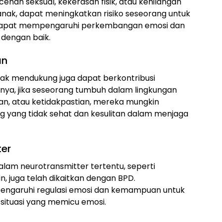
ehan seksual, kekerasan fisik, atau kehilangan
nak, dapat meningkatkan risiko seseorang untuk
dapat mempengaruhi perkembangan emosi dan
dengan baik.
an
idak mendukung juga dapat berkontribusi
ya, jika seseorang tumbuh dalam lingkungan
an, atau ketidakpastian, mereka mungkin
ang tidak sehat dan kesulitan dalam menjaga
ter
alam neurotransmitter tertentu, seperti
n, juga telah dikaitkan dengan BPD.
engaruhi regulasi emosi dan kemampuan untuk
ituasi yang memicu emosi.