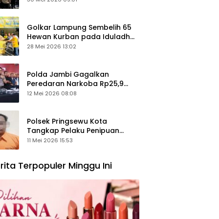
Keamanan Ditingkatkan
Golkar Lampung Sembelih 65
Hewan Kurban pada Iduladha
1447 Hijriah
28 Mei 2026 13:02
Polda Jambi Gagalkan
Peredaran Narkoba Rp25,9
Miliar, Empat Tersangka
12 Mei 2026 08:08
Ditangkap
Polsek Pringsewu Kota
Tangkap Pelaku Penipuan
Mobil, Sempat Kabur ke Jambi
11 Mei 2026 15:53
rita Terpopuler Minggu Ini