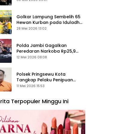
Keamanan Ditingkatkan
Golkar Lampung Sembelih 65
Hewan Kurban pada Iduladha
1447 Hijriah
28 Mei 2026 13:02
Polda Jambi Gagalkan
Peredaran Narkoba Rp25,9
Miliar, Empat Tersangka
12 Mei 2026 08:08
Ditangkap
Polsek Pringsewu Kota
Tangkap Pelaku Penipuan
Mobil, Sempat Kabur ke Jambi
11 Mei 2026 15:53
rita Terpopuler Minggu Ini