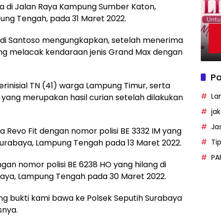
a di Jalan Raya Kampung Sumber Katon,
ng Tengah, pada 31 Maret 2022.
Budi Santoso mengungkapkan, setelah menerima
sung melacak kendaraan jenis Grand Max dengan
Pa
erinisial TN (41) warga Lampung Timur, serta
La
ang merupakan hasil curian setelah dilakukan
ja
Ja
a Revo Fit dengan nomor polisi BE 3332 IM yang
ar Surabaya, Lampung Tengah pada 13 Maret 2022.
Ti
PA
an nomor polisi BE 6238 HO yang hilang di
abaya, Lampung Tengah pada 30 Maret 2022.
ang bukti kami bawa ke Polsek Seputih Surabaya
snya.