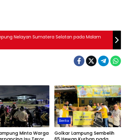
Kampung Nelayan Sumatera Selatan pada Malam
Berita
Lampung Minta Warga
Golkar Lampung Sembelih
erpancing Isu Teror
65 Hewan Kurban pada