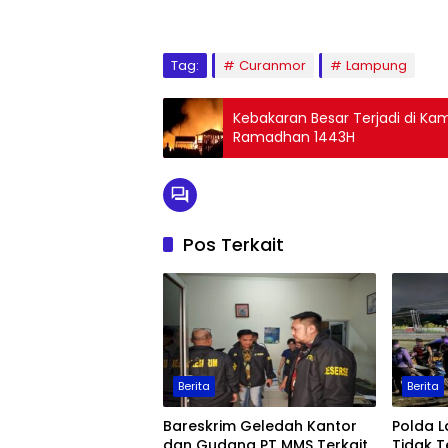
Tag:
Curanmor
Lampung
Kebakaran Besar Terjadi di 
Ramadhan 1443H
Pos Terkait
Berita
Berita
Bareskrim Geledah Kantor
Polda 
dan Gudang PT MMS Terkait
Tidak T