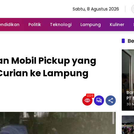
Sabtu, 8 Agustus 2026
endidikan
Politik
Teknologi
Lampung
Kuliner
Be
an Mobil Pickup yang
urian ke Lampung
Bar
2226
PT 
Eks
30 M