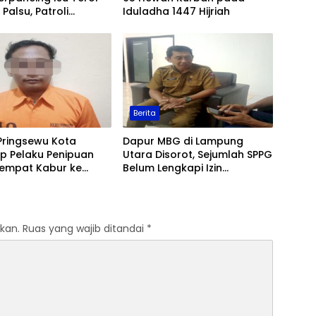
Palsu, Patroli
Iduladha 1447 Hijriah
an Ditingkatkan
Berita
Pringsewu Kota
Dapur MBG di Lampung
p Pelaku Penipuan
Utara Disorot, Sejumlah SPPG
Sempat Kabur ke
Belum Lengkapi Izin
Operasional
kan.
Ruas yang wajib ditandai
*