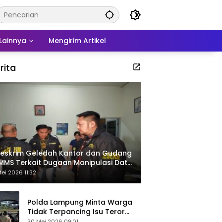
Lainnya
Mengirim Artikel
rita
eskrim Geledah Kantor dan Gudang
MMS Terkait Dugaan Manipulasi Data
por Sawit
ei 2026 11:32
Polda Lampung Minta Warga
Tidak Terpancing Isu Teror
Pocong Palsu, Patroli
30 Mei 2026 09:01