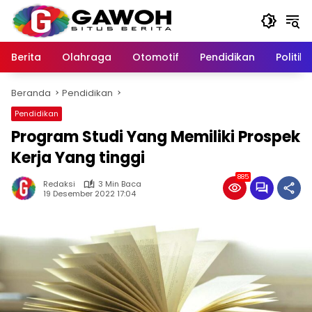
Langsung
ke
konten
Berita
Olahraga
Otomotif
Pendidikan
Politik
Beranda
Pendidikan
Pendidikan
Program Studi Yang Memiliki Prospek
Kerja Yang tinggi
885
Redaksi
3 Min Baca
19 Desember 2022 17:04