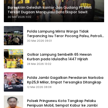
Bareskrim Geledah Kantor dan Gudang PT MMS
Terkait Dugaan Manipulasi Data Ekspor Sawit
30 Mei 2026 11:32
Polda Lampung Minta Warga Tidak
Terpancing Isu Teror Pocong Palsu, Patroli
Keamanan Ditingkatkan
30 Mei 2026 09:01
Golkar Lampung Sembelih 65 Hewan
Kurban pada Iduladha 1447 Hijriah
28 Mei 2026 13:02
Polda Jambi Gagalkan Peredaran Narkoba
Rp25,9 Miliar, Empat Tersangka Ditangkap
12 Mei 2026 08:08
Polsek Pringsewu Kota Tangkap Pelaku
Penipuan Mobil, Sempat Kabur ke Jambi