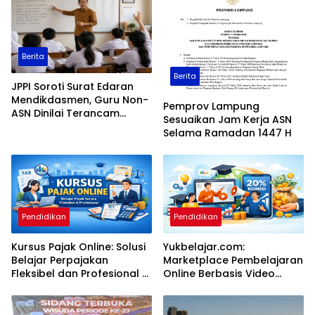
Berita
Berita
JPPI Soroti Surat Edaran
Mendikdasmen, Guru Non-
Pemprov Lampung
ASN Dinilai Terancam
Sesuaikan Jam Kerja ASN
Tersingkir dari Sekolah
Selama Ramadan 1447 H
Negeri
Pendidikan
Pendidikan
Kursus Pajak Online: Solusi
Yukbelajar.com:
Belajar Perpajakan
Marketplace Pembelajaran
Fleksibel dan Profesional di
Online Berbasis Video
Era Digital
dengan Peluang Komisi
Afiliasi 20%