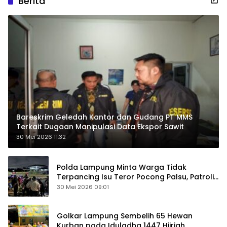
Berita
Bareskrim Geledah Kantor dan Gudang PT MMS
Terkait Dugaan Manipulasi Data Ekspor Sawit
30 Mei 2026 11:32
Polda Lampung Minta Warga Tidak
Terpancing Isu Teror Pocong Palsu, Patroli
Keamanan Ditingkatkan
30 Mei 2026 09:01
Golkar Lampung Sembelih 65 Hewan
Kurban pada Iduladha 1447 Hijriah