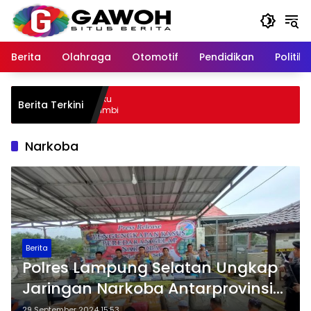
Langsung
ke
konten
Berita
Olahraga
Otomotif
Pendidikan
Politik
ota Tangkap Pelaku
Berita Terkini
mpat Kabur ke Jambi
Narkoba
Berita
Polres Lampung Selatan Ungkap
Jaringan Narkoba Antarprovinsi
Senilai Rp75,1 Miliar
29 September 2024 15:53