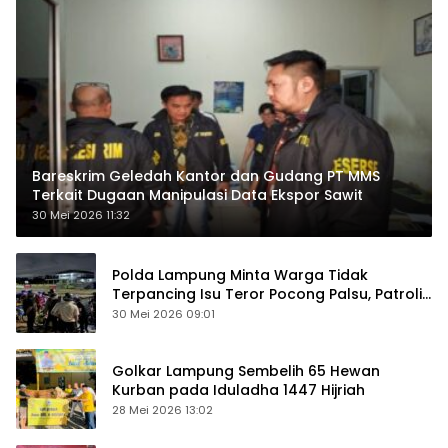
Bareskrim Geledah Kantor dan Gudang PT MMS
Terkait Dugaan Manipulasi Data Ekspor Sawit
30 Mei 2026 11:32
Polda Lampung Minta Warga Tidak
Terpancing Isu Teror Pocong Palsu, Patroli
Keamanan Ditingkatkan
30 Mei 2026 09:01
Golkar Lampung Sembelih 65 Hewan
Kurban pada Iduladha 1447 Hijriah
28 Mei 2026 13:02