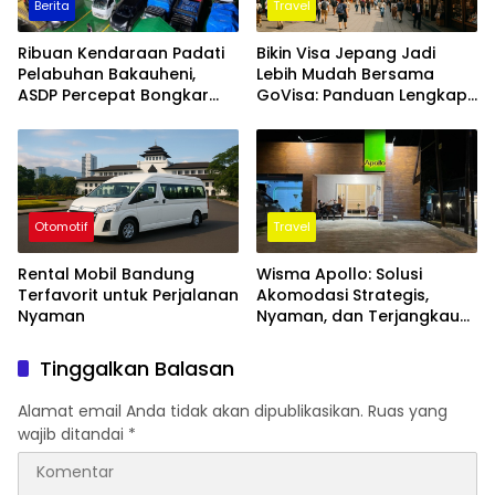
Berita
Travel
Ribuan Kendaraan Padati
Bikin Visa Jepang Jadi
Pelabuhan Bakauheni,
Lebih Mudah Bersama
ASDP Percepat Bongkar
GoVisa: Panduan Lengkap
Muat
untuk Traveler Indonesia
Otomotif
Travel
Rental Mobil Bandung
Wisma Apollo: Solusi
Terfavorit untuk Perjalanan
Akomodasi Strategis,
Nyaman
Nyaman, dan Terjangkau
di Jantung Kuala Kurun
Tinggalkan Balasan
Alamat email Anda tidak akan dipublikasikan.
Ruas yang
wajib ditandai
*