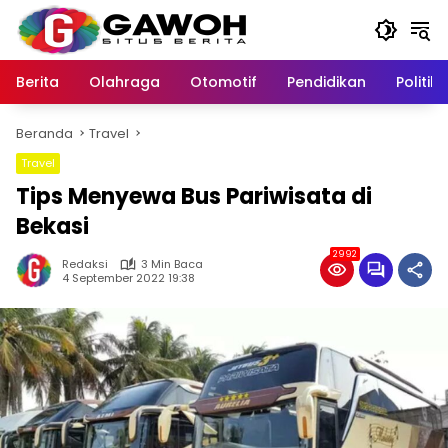
Langsung
ke
konten
Berita
Olahraga
Otomotif
Pendidikan
Politik
Beranda
Travel
Travel
Tips Menyewa Bus Pariwisata di
Bekasi
2992
Redaksi
3 Min Baca
4 September 2022 19:38