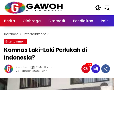
Langsung
ke
konten
Berita
Olahraga
Otomotif
Pendidikan
Politik
Beranda
Entertainment
Entertainment
Komnas Laki-Laki Perlukah di
Indonesia?
1188
Redaksi
2 Min Baca
27 Februari 2023 19:44