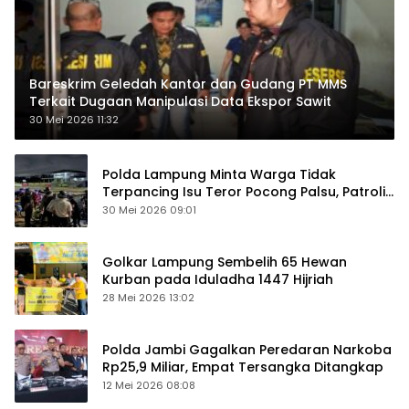
Bareskrim Geledah Kantor dan Gudang PT MMS
Terkait Dugaan Manipulasi Data Ekspor Sawit
30 Mei 2026 11:32
Polda Lampung Minta Warga Tidak
Terpancing Isu Teror Pocong Palsu, Patroli
Keamanan Ditingkatkan
30 Mei 2026 09:01
Golkar Lampung Sembelih 65 Hewan
Kurban pada Iduladha 1447 Hijriah
28 Mei 2026 13:02
Polda Jambi Gagalkan Peredaran Narkoba
Rp25,9 Miliar, Empat Tersangka Ditangkap
12 Mei 2026 08:08