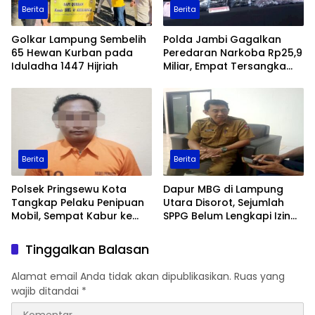
Berita
Berita
Golkar Lampung Sembelih
Polda Jambi Gagalkan
65 Hewan Kurban pada
Peredaran Narkoba Rp25,9
Iduladha 1447 Hijriah
Miliar, Empat Tersangka
Ditangkap
Berita
Berita
Polsek Pringsewu Kota
Dapur MBG di Lampung
Tangkap Pelaku Penipuan
Utara Disorot, Sejumlah
Mobil, Sempat Kabur ke
SPPG Belum Lengkapi Izin
Jambi
Operasional
Tinggalkan Balasan
Alamat email Anda tidak akan dipublikasikan.
Ruas yang
wajib ditandai
*