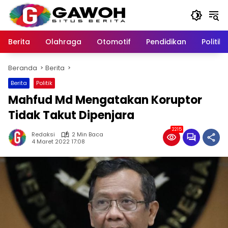
Langsung
ke
konten
Berita
Olahraga
Otomotif
Pendidikan
Politik
Beranda
Berita
Berita
Politik
Mahfud Md Mengatakan Koruptor
Tidak Takut Dipenjara
2215
Redaksi
2 Min Baca
4 Maret 2022 17:08