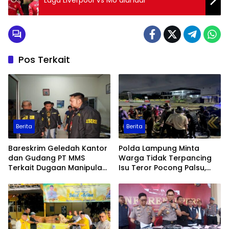
Pos Terkait
Berita
Berita
Bareskrim Geledah Kantor
Polda Lampung Minta
dan Gudang PT MMS
Warga Tidak Terpancing
Terkait Dugaan Manipulasi
Isu Teror Pocong Palsu,
Data Ekspor Sawit
Patroli Keamanan
Ditingkatkan