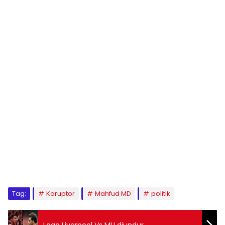
Tag:
Koruptor
Mahfud MD
politik
Laga Liverpool Vs MU diundur