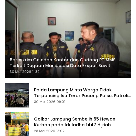
Bareskrim Geledah Kantor dan Gudang PT MMS
Terkait Dugaan Manipulasi Data Ekspor Sawit
30 Mei 2026 11:32
Polda Lampung Minta Warga Tidak
Terpancing Isu Teror Pocong Palsu, Patroli
Keamanan Ditingkatkan
30 Mei 2026 09:01
Golkar Lampung Sembelih 65 Hewan
Kurban pada Iduladha 1447 Hijriah
28 Mei 2026 13:02