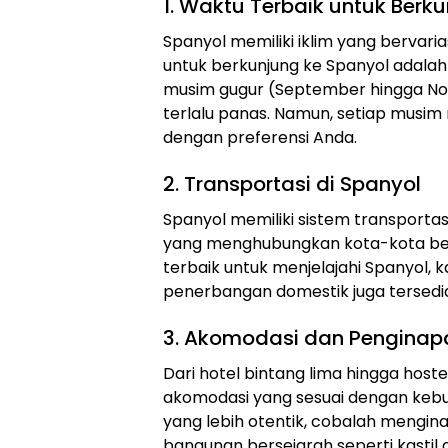
1. Waktu Terbaik untuk Berk
Spanyol memiliki iklim yang bervari
untuk berkunjung ke Spanyol adala
musim gugur (September hingga No
terlalu panas. Namun, setiap musim m
dengan preferensi Anda.
2. Transportasi di Spanyol
Spanyol memiliki sistem transporta
yang menghubungkan kota-kota bes
terbaik untuk menjelajahi Spanyol, 
penerbangan domestik juga tersedia 
3. Akomodasi dan Penginap
Dari hotel bintang lima hingga ho
akomodasi yang sesuai dengan keb
yang lebih otentik, cobalah menginap
bangunan bersejarah seperti kastil 