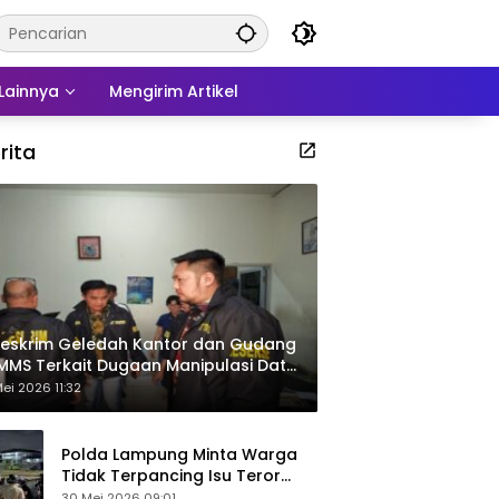
Lainnya
Mengirim Artikel
rita
eskrim Geledah Kantor dan Gudang
MMS Terkait Dugaan Manipulasi Data
por Sawit
ei 2026 11:32
Polda Lampung Minta Warga
Tidak Terpancing Isu Teror
Pocong Palsu, Patroli
30 Mei 2026 09:01