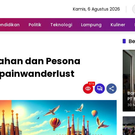
Kamis, 6 Agustus 2026
endidikan
Politik
Teknologi
Lampung
Kuliner
Be
dahan dan Pesona
painwanderlust
674
Bar
PT 
Eks
30 M