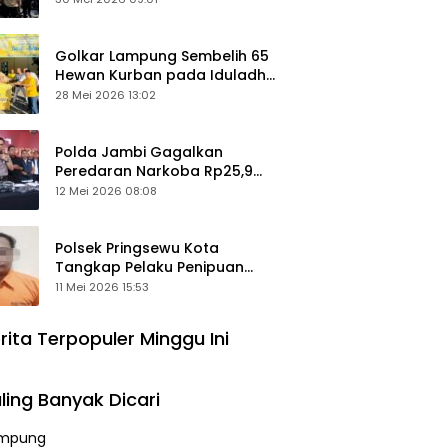
Keamanan Ditingkatkan
Golkar Lampung Sembelih 65
Hewan Kurban pada Iduladha
1447 Hijriah
28 Mei 2026 13:02
Polda Jambi Gagalkan
Peredaran Narkoba Rp25,9
Miliar, Empat Tersangka
12 Mei 2026 08:08
Ditangkap
Polsek Pringsewu Kota
Tangkap Pelaku Penipuan
Mobil, Sempat Kabur ke Jambi
11 Mei 2026 15:53
rita Terpopuler Minggu Ini
ling Banyak Dicari
mpung