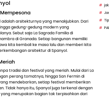
nyol
ja
ng Mempesona
Ja
Ti
l adalah arsitekturnya yang menakjubkan. Dari
ingga gedung-gedung modern yang
PA
anya. Sebut saja La Sagrada Familia di
 Alhambra di Granada. Setiap bangunan memiliki
awa kita kembali ke masa lalu dan memberi kita
rkembangan arsitektur di Spanyol.
 Meriah
a tradisi dan festival yang meriah. Mulai dari La
ngan perang tomatnya, hingga San Fermin di
yang mendebarkan, setiap festival memberikan
. Tidak hanya itu, Spanyol juga terkenal dengan
 yang merupakan bagian tak terpisahkan dari