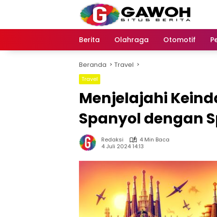
Langsung
ke
konten
Berita
Olahraga
Otomotif
P
Beranda
Travel
Travel
Menjelajahi Kein
Spanyol dengan S
Redaksi
4 Min Baca
4 Juli 2024 14:13