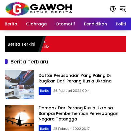
Langsung
ke
konten
Berita
Olahraga
Otomotif
Pendidikan
Politik
Kota Tangkap Pelaku
Berita Terkini
empat Kabur ke Jambi
Berita Terbaru
Daftar Perusahaan Yang Paling Di
Rugikan Dari Perang Rusia Ukraina
Berita
26 Februari 2022 00:41
Dampak Dari Perang Rusia Ukraina
Sampai Pemberhentian Penerbangan
Negara Tetangga
Berita
25 Februari 2022 23:17