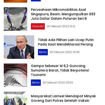
Perusahaan Mikromobilitas Asal
Singapura, Beam. Mengumpulkan $93
Gawoh.com
Juta Dollar Dalam Putaran Seri B
– Informasi
Otomotif
25 Februari 2022 13:12
Berita
Terkini
Tidak Ada Pilihan Lain Ucap Putin
Lampung
Pada Saat Mendeklarasi Perang
dan
Indonesia
Berita
25 Februari 2022 10:06
Gempa Sebesar M 6,2 Guncang
Sumatera Barat, Tidak Berpotensi
Tsunami
Berita
25 Februari 2022 05:59
Masyarakat Lamsel Mendapat Minyak
Goreng Dari Polres Setelah Vaksin