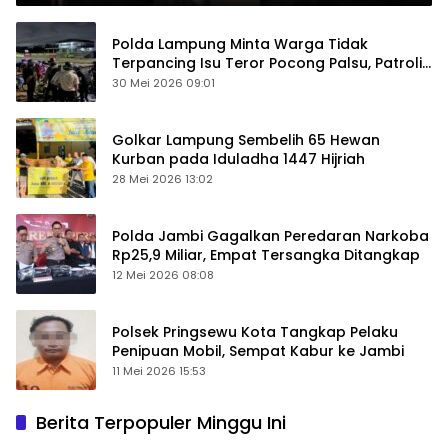
Polda Lampung Minta Warga Tidak
Terpancing Isu Teror Pocong Palsu, Patroli
Keamanan Ditingkatkan
30 Mei 2026 09:01
Golkar Lampung Sembelih 65 Hewan
Kurban pada Iduladha 1447 Hijriah
28 Mei 2026 13:02
Polda Jambi Gagalkan Peredaran Narkoba
Rp25,9 Miliar, Empat Tersangka Ditangkap
12 Mei 2026 08:08
Polsek Pringsewu Kota Tangkap Pelaku
Penipuan Mobil, Sempat Kabur ke Jambi
11 Mei 2026 15:53
Berita Terpopuler Minggu Ini