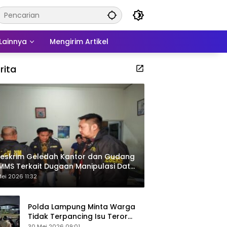
Lainnya
Mengirim Artikel
rita
eskrim Geledah Kantor dan Gudang
MMS Terkait Dugaan Manipulasi Data
por Sawit
ei 2026 11:32
Polda Lampung Minta Warga
Tidak Terpancing Isu Teror
Pocong Palsu, Patroli
30 Mei 2026 09:01