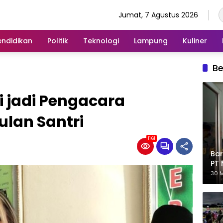
Jumat, 7 Agustus 2026
endidikan
Politik
Teknologi
Lampung
Kuliner
Be
 jadi Pengacara
lan Santri
1161
Bar
PT 
Eks
30 M