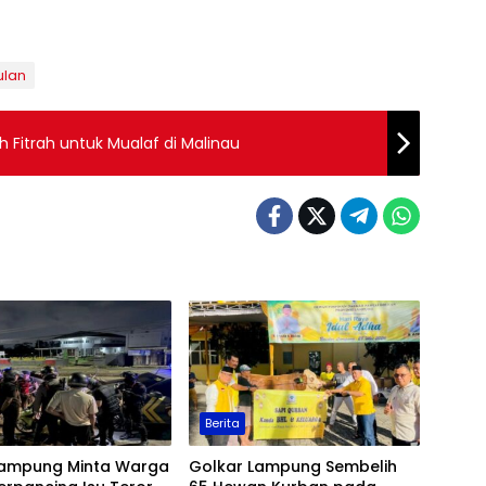
ulan
 Fitrah untuk Mualaf di Malinau
Berita
Lampung Minta Warga
Golkar Lampung Sembelih