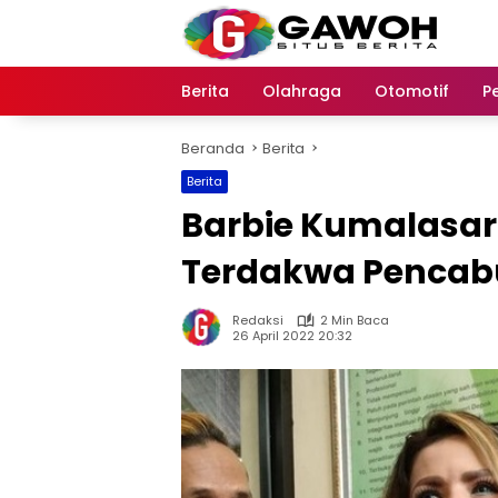
Langsung
ke
konten
Berita
Olahraga
Otomotif
P
Beranda
Berita
Berita
Barbie Kumalasari
Terdakwa Pencabu
Redaksi
2 Min Baca
26 April 2022 20:32