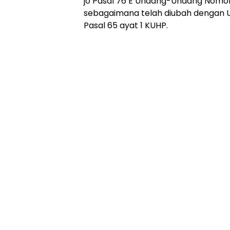
jo Pasal 76 E Undang-Undang Nomor
sebagaimana telah diubah dengan 
Pasal 65 ayat 1 KUHP.