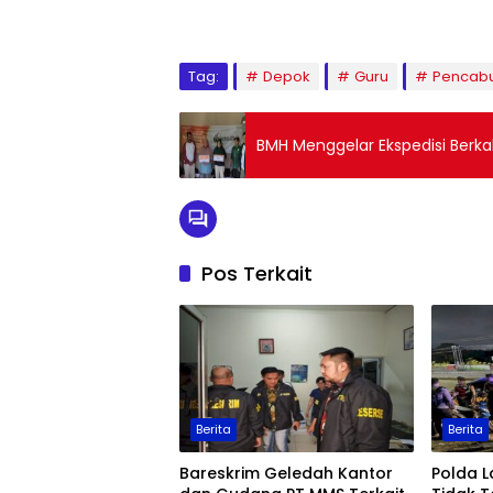
Tag:
Depok
Guru
Pencab
BMH Menggelar Ekspedisi Berkah
Pos Terkait
Berita
Berita
Bareskrim Geledah Kantor
Polda 