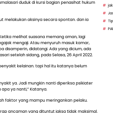
Kumalasari duduk di kursi bagian penasihat hukum
ja
Ja
t melakukan aksinya secara spontan. dan ia
Ti
PA
 Ketika melihat suasana memang aman, lagi
gajak mengaji. Atau menyuruh masuk kamar,
ba disamperin, didatangi. Ada yang dicium, ada
ari setelah sidang, pada Selasa, 26 April 2022.
nyakit kelainan. tapi hal itu katanya belum
nyakit ya. Jadi mungkin nanti diperiksa psikiater
 apa ya nanti,” Katanya.
lah faktor yang mampu meringankan pelaku.
arap ancaman yang dituntut jaksa tidak maksimal.