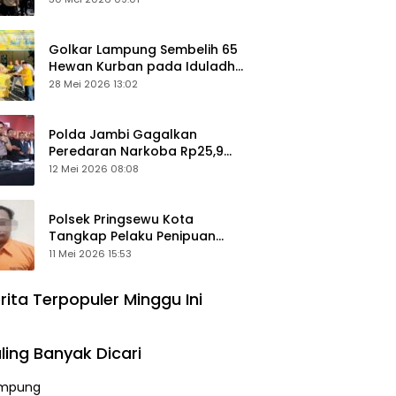
Keamanan Ditingkatkan
Golkar Lampung Sembelih 65
Hewan Kurban pada Iduladha
1447 Hijriah
28 Mei 2026 13:02
Polda Jambi Gagalkan
Peredaran Narkoba Rp25,9
Miliar, Empat Tersangka
12 Mei 2026 08:08
Ditangkap
Polsek Pringsewu Kota
Tangkap Pelaku Penipuan
Mobil, Sempat Kabur ke Jambi
11 Mei 2026 15:53
rita Terpopuler Minggu Ini
ling Banyak Dicari
mpung