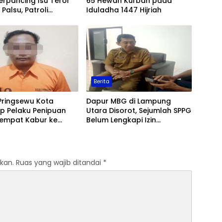
erpancing Isu Teror
65 Hewan Kurban pada
Palsu, Patroli
Iduladha 1447 Hijriah
an Ditingkatkan
Berita
Pringsewu Kota
Dapur MBG di Lampung
p Pelaku Penipuan
Utara Disorot, Sejumlah SPPG
Sempat Kabur ke
Belum Lengkapi Izin
Operasional
kan.
Ruas yang wajib ditandai
*