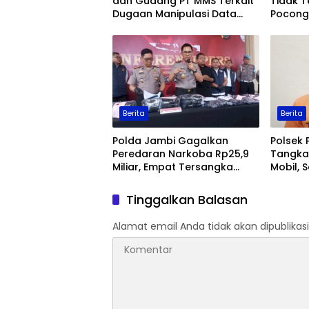
dan Gudang PT MMS Terkait
Tidak T
Dugaan Manipulasi Data
Pocong 
Ekspor Sawit
Keaman
Berita
Berita
Polda Jambi Gagalkan
Polsek 
Peredaran Narkoba Rp25,9
Tangka
Miliar, Empat Tersangka
Mobil, 
Ditangkap
Jambi
Tinggalkan Balasan
Alamat email Anda tidak akan dipublikasi