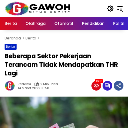
Langsung
ke
konten
Berita
Olahraga
Otomotif
Pendidikan
Politik
Beranda
Berita
Berita
Beberapa Sektor Pekerjaan
Terancam Tidak Mendapatkan THR
Lagi
1666
Redaksi
2 Min Baca
14 Maret 2022 16:58