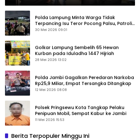
Polda Lampung Minta Warga Tidak
Terpancing Isu Teror Pocong Palsu, Patroli
Keamanan Ditingkatkan
30 Mei 2026 09:01
Golkar Lampung Sembelih 65 Hewan
Kurban pada Iduladha 1447 Hijriah
28 Mei 2026 13:02
Polda Jambi Gagalkan Peredaran Narkoba
Rp25,9 Miliar, Empat Tersangka Ditangkap
12 Mei 2026 08:08
Polsek Pringsewu Kota Tangkap Pelaku
Penipuan Mobil, Sempat Kabur ke Jambi
11 Mei 2026 15:53
Berita Terpopuler Minggu Ini