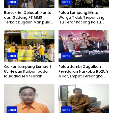
Berita
Berita
Bareskrim Geledah Kantor
Polda Lampung Minta
dan Gudang PT MMS
Warga Tidak Terpancing
Terkait Dugaan Manipulasi
Isu Teror Pocong Palsu,
Data Ekspor Sawit
Patroli Keamanan
Ditingkatkan
Berita
Berita
Golkar Lampung Sembelih
Polda Jambi Gagalkan
65 Hewan Kurban pada
Peredaran Narkoba Rp25,9
Iduladha 1447 Hijriah
Miliar, Empat Tersangka
Ditangkap
Berita
Berita